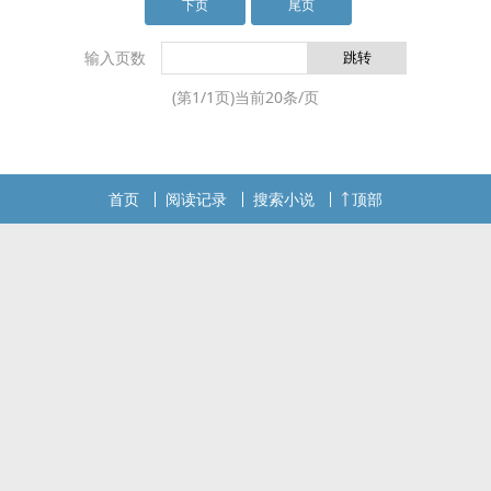
下页
尾页
输入页数
(第
1
/
1
页)当前
20
条/页
首页
阅读记录
搜索小说
顶部