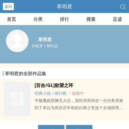
草明君
返回
首页
分类
排行
搜索
足迹
草明君
共收录 1 部作品
草明君的全部作品集
[百合/GL]欲望之环
经典小说
/
排行榜
连载中
半魅魔妮琪胸无大志，混吃等死却在一次任务里捡
到了本以为死在百年前的白骑士安这个从地狱里回
来的女人这一次她不惜一切也不会放手