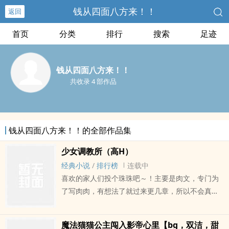
钱从四面八方来！！
返回
首页
分类
排行
搜索
足迹
钱从四面八方来！！
共收录 4 部作品
钱从四面八方来！！的全部作品集
少女调教所（高H）
经典小说
/
排行榜
连载中
喜欢的家人们投个珠珠吧～！主要是肉文，专门为
了写肉肉，有想法了就过来更几章，所以不会真正
的完结！刚开始可能更的比较多，后面就不定时更
新了！剧情比较少，主要是讲调教所少女们里的故
魔法猫猫公主闯入影帝心里【bg，双洁，甜