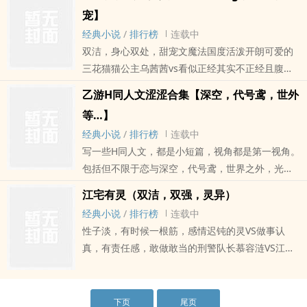
事，或者其他色色的小故事，主角也不会一直是一
宠】
个人，会分段写每个人的故事！短篇小故事合集，
经典小说
/
排行榜
连载中
结局有好有坏哦！故事里的大家都成年了哦，不算
双洁，身心双处，甜宠文魔法国度活泼开朗可爱的
恋童虐童！另，有些部分口味可能会比较重，斟酌
三花猫猫公主乌茜茜vs看似正经其实不正经且腹黑
购买哦！我基本上会标在章节名上? ??'?'??主要是为
的执着影帝季星澜还有只暗恋不敢说出口的忠诚青
了吃肉肉嘛希望大家多多喜欢！喜欢的宝宝可以打
乙游H同人文涩涩合集【深空，代号鸢，世外
梅竹马边牧穆邱魔法公主乌茜茜来到人间寻找成人
赏一下嘛~嘻嘻(#^.^#)谢谢宝宝们！打赏加更哦~有
等…】
礼的考核，意外掉入季星澜怀里，她以为两人是初
什么想看的情节可以写在评论区，我会采纳的！文
经典小说
/
排行榜
连载中
见，却不知他们小时候就见过。季星澜一直记得
中违法的内容都是虚假的，还请大家不要学习！让
写一些H同人文，都是小短篇，视角都是第一视角。
她，却找不到她。他用尽所有自己的手段都没有得
我们一起遵纪守法！！！盗文的替我挡灾！财运也
包括但不限于恋与深空，代号鸢，世界之外，光与
到关于她的任何消息。直到重逢这天他通过一颗糖
给我！！
夜之恋，等等...一些ip，因为玩的比较多，比较
找到了线索。两人何时会认出对方？乌茜茜的成人
江宅有灵（双洁，双强，灵异）
杂，所以有胡思乱想的灵感就来写一篇，嘻嘻嘻
礼是否会顺利举行，又会怎么告诉他自己那千奇百
经典小说
/
排行榜
连载中
嘻。这种我也是第一次写，所有感观都是我个人认
怪，五颜六色的国度呢？两男争公主芳心，又会发
性子淡，有时候一根筋，感情迟钝的灵VS做事认
为，所以ooc致歉！宝宝们见谅！在此先磕一个☆?>
生什么修罗场的故事呢？青梅竹马跟天降，大家都
真，有责任感，敢做敢当的刑警队长慕容涟VS江尧
x
会选谁呢？两天一更，刚开始十天日更，前十篇免
慕容涟救了江尧一条命，江尧阴差阳错帮她解开了
费，后面剧情千字30，肉千字50，还是剧情多肉少
几百年的封印。她想搞清楚一个普通人为何能解开
一点点喜欢的小宝们收藏送个珠珠吧~
封印，为何能看到她。遂强迫与江尧定下契约，想
下页
尾页