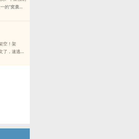
年就谈过两个
已解释。
么说呢。”看似
一的”窝囊废
倒贴、给她添
不做任务，任务
皆处（身和心
成一锅粥的现
’字来寒碜
它角色更适合
平凡的苟活。
场，这里没有润
也不H文，在
还捏着户口本
个飞的去日本
于女男主情绪
豫男（？）：
去干嘛？”猛然
架空！架
东亚完美小孩
，他只是爱犯
大师开过光的虚
文了，速逃速
好，不是被骗
听的一愣一愣
6洁】：除燕
古板父母一手
了门外的三
一大枚，后期
谈过两个男
的彻底。?“你
不爱当皇帝，
贴不说、还给
点点头，真是
来高大上权谋，
角色中的个中
定的说我们是同
伙伴，建议赶
6岁生日只许
文重发，不收
。本文就是笔者
着行李住进了
出意外】是
————女主：
比例就比较荒
脸皮了我说。
18写这样一本
爹给你奶奶我
周更【5】的更
到你！神经病
就是在搬砖搞