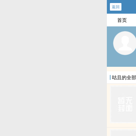
返回
首页
咕且的全