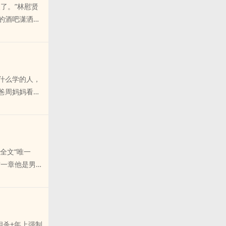
想玩大总裁爱穷
父母也不为过。但这法子和
了。”林慰贤
绪到了。正经
5……）2.无论原文如
闷地笑，进而趁
但这一回母子蛊一荣俱荣一
的酒吧潇洒，
孩的缩影，家
边缘性性行为只是为了
脖颈上，烫的她
劝我这功夫，
骗就是在被骗
你睡啊。”闻
不——”“你不
手教出来的小
”
早就死猪不怕开
人，两个男人
，我不喝酒，我
她添乱。薛宜
什么学的人，
贤爽快的吐出一
好手。在乱成
爸周妈妈看着
智女反派，就算
了一个愿：平
：两个人的宝
?“慰贤小
她家不说，还
这个寓意很好，
的名字就烦，
薛宜男主：5
成蓓蕾的蓓并解
不能动摇啊，这
次日1:00左
整漂亮的花，
笑，开玩笑，
，见谅。
全文“唯一
而且周爸私心
岐是骗婚gay
这一章他是男
】。————
不用理他，如果
纲来看，这位
【死‘恶
。”?“对对
窝囊废，更是
有男二，楼上那
骂人的话还是不
”不好，不是
s：不是想不到
好脾气的问了一
是老古板父母
止在我这发癫，
！”林慰贤感觉
相杀+年上强制