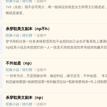
扎了根。别人指着他们说是相依为命的苦命兄妹时，她正咬着发绳，
经典小说
/
排行榜
连载中
演）男主一：楼从赋（老实人误入疯子聚会）男主二：崔愍琰（略疯
蔚，她有苦衷！不是坏人！7.感谢感谢万分感谢当时支持我的400个
孩脸上的锅灰，看着皮肤被自己擦得发红，却还傻傻对她咧嘴笑的于
1v3（全处）我不会写简介，唯一能保证的就是女主和男主们都是处
1V2，除了身体不好无虐女主剧情；双崔CP：女崔假'舔'男崔，女崔真
六个月的等待马年大吉！
一句回了这些嘈杂无比的声音：“我姓蒋，他姓于，算哪门子兄妹？”
概就是缘更。
弱心机治好病就跑不认账女主VS一根筋老古板被夺了处男身的疯狂求
签是“她养的”，那她就养到极致，养到骨血里，养成条件反射，将自
——————————————————————————————
里唯一的引力和戒律。她教他扣扣子要从下往上，教他认路要先记住
崔元徵自出生便带着戕害苑家一脉无数女子的弱症，患此弱症的除了
杀穿耽美文副本（np不h）
挨打时大拇指要藏在手心里，拳头要捏得比恨还硬。但最要紧的一课
二十岁活到了四十七岁，其余患上的女子无一平安度过二十岁大关，
经典小说
/
排行榜
连载中
进他混沌的认知里：“离所有人远点——男人、女人、活的、喘气的
这注定走向死局的命格，只是她的母亲不信，汤药也好求神拜佛也罢
穿书局积分第一任务者林慰贤死也不会想到自己会在歹毒系统上遭遇
你谁都不准碰、不准跟、不准想。” ??于斐这辈子只能属于蒋明筝—
文俪无所不用其极。第一回，江湖邪道给她母亲指了个以命换命的法
np耽美小说后本想摆烂的一人一统某天突然发现世界等级突然飙升至S
是呼吸。不是选择，是出厂设置，是无论重启多少次程序的不可逆出
这邪道的话从崔家旁支里找出了一个命格带煞克父克母克妻克子嗣的
赶的恋爱剧本爆改《狼人杀之杀死最后一个良民》。攻123爆改直男
蒋明筝的于斐必须践行一辈子的铁律。?至于俞棐，那是她的拍卖品
这江湖邪道的办法竟真起了效果，自八岁的崔克入了她阿娘阿爹的名
柔弱弱那个病娇万人迷受成了最大反派！来一个杀一个的作风大有毁
同一时间发offer，而她选途征、选俞棐那天就明码标价———价高
身子居然一日日好了起来，好到连她都生出了不该有的妄念……彼时
不外如是（np）
贤和系统无语之余发现任务也从‘炮灰女配’变成了‘拯救即将崩塌的小
力，顺带卖身也行。虽然谐谑的玩笑话里七分真三分假，至于真假的
孩再也不是那个人人厌弃的天煞孤星，而是南塘府无人不知无人不晓
经典小说
/
排行榜
连载中
局’……贤：“这算任务诈骗吧！”统：“忍忍吧，总比当耽美文里炮灰
细解释的义务，那是作为她老板该思考的事。从助理杀到总裁办主任
大周最年轻的京兆尹，是他当今太子最得力的左膀右臂，唯独不再是
'一切有为法，尽是因缘合和，缘起时起，缘尽还无，不外如是。 '本
是不想当女配伺候男同吗。”贤：“XD#￥@&（）B！”统：……骂完
谣言里俞棐换过的床伴还多。外界传她靠睡上位？蒋明筝第二次选择
走马上任那年十八岁，她十二，自男孩离开南塘那日开始她的生命便
初恋破镜重圆+病娇阴湿爱+骨科酸涩拉扯+冤家相爱相杀+年上强制
个鬼的任务！你怎么没说万人迷成了我！！！统：……你以为我想他
命的不是家世更不是脸，是他的名字，如果不是和她的小傻子一样，
败，苑文俪恨得几乎想杀了崔愍琰这头白眼狼，可迅速凋零岂止她崔
一些小儿科古早高干梗这篇文的基调，女主是全文“唯一的”窝囊废（
统：好感值能抵消黑化值。贤：那现在谁对我好感值最高？能抵消多
选对方，这几年投来的橄榄枝远比当年五份offer多，横竖、俞棐都
族老见崔愍琰能挽救崔家的颓势，是怎么也不会让苑文俪对男孩下杀
见人爱小女孩一枚）。女非处（是和男主之一），男皆处（身和心有
你二哥、还有那个死病娇受。贤：……
下了药的酒被男人挑衅般饮下时，蒋明筝原本选择了冷眼旁观转身就
杀穿耽美文副本（np）
生辰当日杀了崔愍琰，她便能长命百岁一生顺遂……第二回，文神医
主）。笔随心动，可能这一章他是男主，写着写着发现其它角色更适
——————————————————————————————
法务部那帮和自己处得不错的朋友，选择了折返现场；将人拽离现场
来，母蛊种在她身体里，至于子蛊则只需找个身强体健的男人便可，
经典小说
/
排行榜
连载中
人就上位了～这是一本想1v1（伪）大结局的NP、一点儿也不H文，
Tips：1.np文约等于没车，大改重发。50w字存稿，加更条件：过50