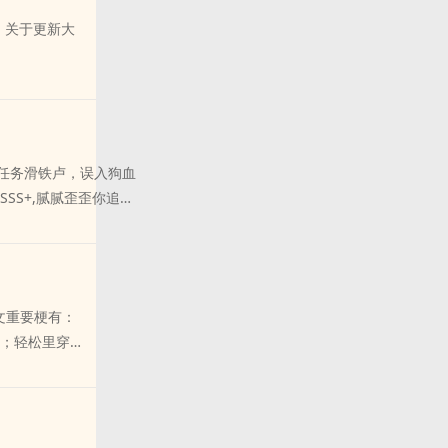
用袖口狠狠擦男
但很会演）古代人都是处，
收藏朋友长达
斐，蒋明筝一字
，关于更新大
强制&虐男崔;指腹CP：病
?不过，既然标
娶男主
己养成男孩宇宙
————————————
她的背影，教他
大周朝先太后她祖母活过了
，她翻来覆去烙
懂事起崔元徵便坦然接受了
。除了蒋明筝，
，凡是能保她一命的法子苑
任务滑铁卢，误入狗血
—这不是誓言，
子，她母亲信了，当即便听
SS+,腻腻歪歪你追我
厂设置，是作为
男孩来的替她挡灾，没承想
五好市民也就算了，柔
；五家公司给她
下开始，她拂柳一般易折的
灭全世界的架势。林慰
者得，我卖能
的崔克早已更名崔愍琰，男
世界，达成全员HE结
部分，她没有详
的天纵奇才、崔家长子，是
早死女配好，更何况你不
，她拆过的雷比
她亲自选来的崔克。崔愍琰
文重要梗有：
了记得做任务。贤：做你
坐实，俞棐最好
如十月的柳树一般迅速衰
爱；轻松里穿插
们喜欢你吗！贤：……
蒋明筝根本懒得
元征一个，崔家那帮吸血的
弹性窝囊的人
少？统：脑残体育生、
不占优。当那杯
手。邪道曾说待到她十六岁
且仅有女
走，却还是为了
从苗疆带了一对子母蛊回
合女主，其他
——————————
拖进消防通道里
文神医是崔愍琰走的第二年
在作者这里剧
收藏and过100珠加更