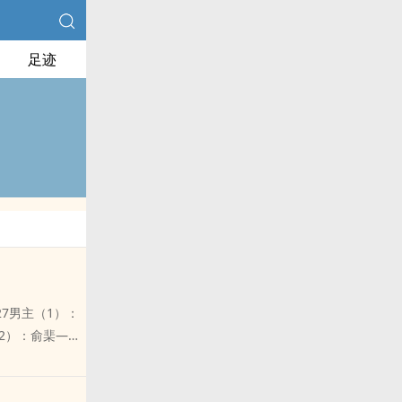
足迹
7男主（1）：
2）：俞棐——
4、5、6）随章