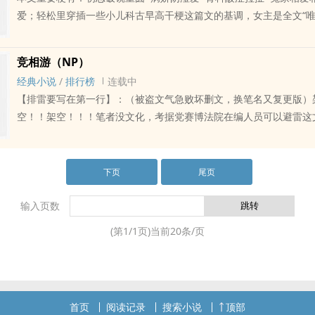
一手教出来的小古板，毕生追求“一辈子两人三餐四季”；薛宜活了26
大家爱看就看，可以就剧情吵架，但不可以无端judge我吵架，以上
自己离被气的脑出血也就两三分钟的事了。?“哦~~都来了，你准备怎
爱；轻松里穿插一些小儿科古早高干梗这篇文的基调，女主是全文“唯
男人，两个男人还一个比一个狠角色。分手了也不让她好过，上赶着
休眠的七九三其实一直在默默关注着林慰贤这边的情况“你看看，你
（弹性窝囊的人见人爱小女孩一枚）。女非处（是和男主之一），男
乱。薛宜想跑无能，毕竟她的好闺蜜也是个狠角色中的个中好手。乱
主动来让你‘做’了。”?林慰贤觉得七九三这个阴暗桶绝对加重了那个‘做
有且仅有女主）。笔随心动，可能这一章他是男主，写着写着发现其
状里，好闺蜜还撺掇她趁热喝……窝囊的她26岁生日只许了一个愿：
竞相游（NP）
她。?“哦，那就告诉他们三个，这里是临山公馆，不是npGV拍摄现
女主，其他人就上位了～这是一本想1v1（伪）大结局的NP、一点儿
奈何刚许完愿，视她如无物大哥薛权突然提着行李住进了她家不说，
滑油、没有安全套、没有灌肠器，他们实在着急，建议直接退学，打
经典小说
/
排行榜
连载中
作者这里剧情流畅比天大，车是非必要根本不开，发车理由绝对是基
张口闭口要和她结婚……女主：薛宜男（？）：元肃男（？）：尤商
coat和KO出道，他们一定是GV届冉冉升起的三颗新星。”?“慰贤！你
【排雷要写在第一行】：（被盗文气急败坏删文，换笔名又复更版）
到了。正经剧情梗概：薛宜是万事皆“好的”的顶级窝囊废，她更是全
薛权——————尤商豫是病娇贱货直男，神经病一个不是骗婚男同
起身一步一步朝着室内走的林慰贤吓了童宜一跳。“拜我大哥给我请
空！！架空！！！笔者没文化，考据党赛博法院在编人员可以避雷这
的缩影，家境好长得漂亮、学习好性格好、事业好。可惜“男人缘”不
贱，狗血文里那种最标准的神经病病娇。
空藏菩萨和文殊菩萨，太晦气了！”?黄妈、童宜、七九三，两人一统
逃，求别审判我这个赛博文学法法外狂徒了，万分感恩！?二、1V5【
就是在被骗的路上。不图钱只图人的男人的确如过江之鲫，可她是老
的，虽然黄妈听不懂林慰贤这些话的意思，但还是一字不漏的转达给
承氐、殷淮无、徐赏、陆伏昼外还有一位大哥，此人乃小玉的白月光
教出来的小古板，毕生追求“一辈子两人三餐四季”；薛宜活了26年就
人。??“未成年杀人判几年？”谈煜听完黄妈这段话，脸上维持的假面垮
会出来，看的姐妹就知道了~~?三、非女帝文，非权谋文！！！小玉
下页
尾页
人，两个男人还一个比一个狠角色。分手了也不让她好过，上赶着倒
问我们，不如问你把爸，他更专业。”?蔺岐说完，顾巍廷深以为然的
没本事当皇帝，最后不可能成为皇帝的。 作者也不是大文豪，搞不
她添乱。薛宜想跑无能，越逃缠上来的人越多。她的好闺蜜也是个狠
想不明白，林慰贤这嘴皮子功夫什么时候这么“所以她为什么这么坚
只有小学鸡过家家无关痛痒伪权谋。想看高大上，大女主搞权谋的小
输入页数
好手。在乱成一锅粥的现状里，好闺蜜还撺掇她趁热喝……窝囊的她2
性恋。”?顾巍州扫了一眼身边两位朋友，疑惑的问出声。?TIP:下架
紧跑，离开po18本文，打开晋江番茄起点去搜索正统主流大女主文
了一个愿：平凡的苟活。奈何刚许完愿，视她如无物大哥薛权突然提
(第
1
/
1
页)当前
20
条/页
费，缘更，只要单身就是处，别问了。
上班快上抑郁了、图一乐的小脑洞，求别上纲上线。?四、结局【不
她家不说，还捏着户口本张口闭口要和她结婚，简直是乱了套。?—
HE， 车：正文=0.1:9.9，因为不会写车且非必要不写车，所以这个
薛宜男主：看了就知道~ —————盗文的请每天给我投珠，别太厚
谬，见谅了各位，不爱看的也可以立刻拉黑了哈哈哈哈，之所以在po
不收费的文你都盗，你要死啊大兄弟（大妹子），是不是有病，还他
没啥车的NP文，也是因为其它地方写不了NP题材……?笔者努力保持
的文标签打耽美，神经病啊！你全家写的都是耽美，骟爹货别让我逮
首页
阅读记录
搜索小说
顶部
新频率。笔者社会搬砖人，项目很多出差也很多，所以不更新的日子
神经病神经病！这是言情这是言情这是言情！