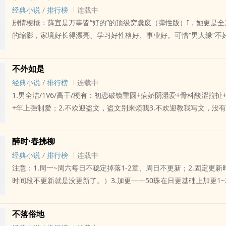
——————————————————————————————
经典小说
/
排行榜
连载中
避雷：1.不稳定更新，作者经常因为打工消失，收费章节均50po,仅为
剧情梗概：薛宜是万事皆“好的”的顶级窝囊废（弹性版）I，她更是
会写女口男+射尿（筝&斐），只有这对会有这个剧情，我溺爱这对
的缩影，家境好长得漂亮、学习好性格好、事业好。可惜“男人缘”不
放过，已经写在避雷里，接受不了的可以跑了，别骂我，我真有玉玉。
就是在被骗的路上。不图钱只图人的男人的确如过江之鲫，可她是老
患得患失+偏执+阴暗+暴力狂从肉体折磨男主的女主，所以会有很多
教出来的小古板，毕生追求“一辈子两人三餐四季”；薛宜活了26年就
至'三观不正'的女骂男因为女主自己不爽就贬低男主们的部分，接受
不外如是
人，两个男人还一个比一个狠角色。分手了也不让她好过，上赶着倒
了。（感叹一下，终于克服三观让我写上傻子男主X暴虐女主了，爽之
经典小说
/
排行榜
连载中
她添乱。薛宜想跑无能，越逃缠上来的人越多，当年把自己当空气的
写作手法：插叙、补叙配合主线，不喜欢这种模式的也可以不点进来了
1.男全洁/1V6/高干/梗有：初恋破镜重圆+病娇阴湿爱+骨科酸涩拉
合作方凑了上来也就算了，分手八百年的前男友，甚至还有自己叫了
差，逻辑也差，文笔更差，纯自割腿肉自嗨作品，完全接受不了指教
+年上强制爱；2.不欢迎盗文，盗文别来烦我3.不欢迎教我写文，没有
哥！二十七岁生日当天，薛权阴沉着一张脸举着户口本说要和自己结
【文笔】指教，尤其是莫名其妙让我去看世界名著的人；文笔这东西
复更全文免费，随缘更新，争取完结5.感谢当时支持我的400个收藏
年薛宜年度阴影。她的好闺蜜也是个狠角色中的个中好手。在乱成一
能按照你认为优质文笔和世界观的改，你说了也没用；但你评论我会
月的等待
里，好闺蜜还撺掇她趁热喝，送上门的不要白不要……可为什么……还
就会断更跑路，为了想看朋友的阅读体验，实在想喷文笔的人，自己
醉时·春拂柳
哥啊！————1.男全洁/1V6/高干/梗有：初恋破镜重圆+病娇阴湿
评论区，因为我肯定删。
经典小说
/
排行榜
连载中
扯+冤家相爱相杀+年上强制爱；2.不欢迎盗文，盗文别来烦我3.不
——————————————————————————————
注意：1.周一~周六每日不稳定掉落1-2章、周日不更新；2.固定更新
没有受教的义务4.床戏很难看，我不会写，所以只占本文10%的比例5
正经简介：蒋明筝的人生有两件藏品：一件是她从小豢养的傻子，一
时间段不更新就是没更新了。）3.加更——50珠在日更基础上加更1~
费，随缘更新，争取完结6.我一周只更新五章，22-0点这个时间段
的假袈裟的伪圣僧。?于斐是她的童养夫，这是仁心孤儿院那帮唾沫
美味（无它，我不会写）；5.感谢投珠、评论、收藏的朋友；
打工。然后就是日更章节的字数也都能看见，一周基本都是奔着3w
名；蒋明筝不以为耻反以为荣，她不仅全盘收下，还亲手裱进了自己
——————————————————————————————
看在追更的宝子适应一下哈哈哈，本来就是自割腿肉写一乐的产物，
不落俗地
十岁那场洪水吞了一切，她攥着十三岁却只有五岁魂魄的于斐，在人
立意：忽见陌头杨柳色，悔教夫婿觅封侯。女主：崔元徵（宫商角徵
要2、3，放过我个玻璃心随便评价男主们，不要说我和笔下的女角色