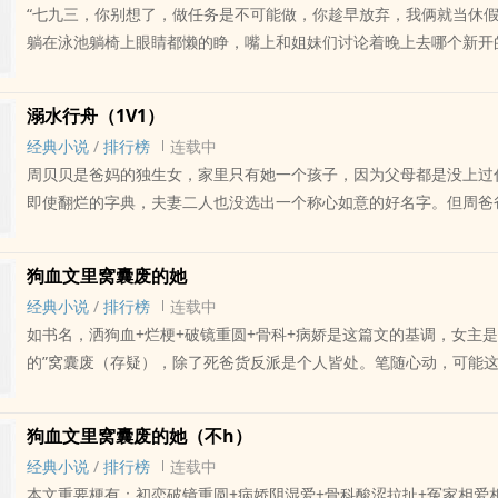
掼在墙上后，蒋明筝只说了一句话。“俞总这是看中了哪朵小白花，
来到的她家，到带回子母蛊这年，男人为他治了六年的命，说句再生
“七九三，你别想了，做任务是不可能做，你趁早放弃，我俩就当休假
情流畅比天大，车是非必要根本不开，发车理由绝对是基于女男主情
1章（千万不要过，大家安安静静等日更吧,，好怕存稿被薅干净55555
姑娘儿play，还是说、想睡我？”面对她的嘲讽，男人只是低着头闷
当年那邪道的办法却有种异曲同工之妙，都是以命换命的狠毒办法，
躺在泳池躺椅上眼睛都懒的睁，嘴上和姐妹们讨论着晚上去哪个新开
剧情梗概：薛宜是万事皆“好的”的顶级窝囊废，她更是全东亚完美小
何，但是女主到达的这个时间线里，只要没结婚的所有人都是处男，
她不备将她拽进了怀里，眼底烧着异常的火的人粗重的呼吸喷洒在她
损俱损。
意识里的和七九三打着嘴炮。?“放弃吧，绥靖和强迫对我都没用，有
境好长得漂亮、学习好性格好、事业好。可惜“男人缘”不好，不是被
虐原书受。3.Let's免费文，盗文的爬狗，你家男丁全死啦~
郁闷；她的烦躁毫不掩饰俞棐的欲望亦然。“才不是想睡你……是想被
你不如帮我看看，我二哥那个新项目的股票涨多少了。”?“林慰贤，你
的路上。不图钱只图人的男人的确如过江之鲫，可她是老古板父母一
溺水行舟（1V1）
言，蒋明筝轻笑，指腹不轻不重地一压，吻了上去。“行啊，我教你。
要敬酒不吃吃罚酒是吧。”和刚接这个任务的无语相比，现在林慰贤
古板，毕生追求“一辈子两人三餐四季”；薛宜活了26年就谈过两个男
经典小说
/
排行榜
连载中
水烫了，这两年观察下来，她这位小系统可比她急多了。“不好意思
还一个比一个狠角色。分手了也不让她好过，上赶着倒贴不说、还给
周贝贝是爸妈的独生女，家里只有她一个孩子，因为父母都是没上过
这身体酒精过敏，你忘啦~”?感觉到七九三又被自己气休眠了，林慰
想跑无能，越逃缠上来的人越多。她的好闺蜜也是个狠角色中的个中
即使翻烂的字典，夫妻二人也没选出一个称心如意的好名字。但周爸
口气，系统不爽她就爽，她多冤枉啊，莫名其妙来np耽美文里当弱
一锅粥的现状里，好闺蜜还撺掇她趁热喝……窝囊的她26岁生日只许
自己的怀里漂亮的小丫头，瞬间一拍即合给小姑娘取名‘贝贝’。寓意
今天是局长来了，看到那些乱七八糟的任务也能气撅过去，更别说她。
凡的苟活。奈何刚许完愿，视她如无物大哥薛权突然提着行李住进了
贝，所以取名周贝贝。?夫妻二人早年在灯会上猜过字谜，便觉得贝
姐，蔺岐少爷又来了。”?“啧，他是不有病啊！慰贤！”童宜听到蔺岐
捏着户口本张口闭口要和她结婚，简直是乱了套。—————女主：
狗血文里窝囊废的她
这个名字更好。?‘有才便生财’?上户籍时，民警同志建议周爸周妈改
自打上次和林慰贤一起骂过这个自负男后她就更烦他了“慰贤，你可
位~，对应本文重要梗所应运而生的男主更新：不忙就是每日23:00——
经典小说
/
排行榜
连载中
释了寓意，但还是被拒绝了。周爸周妈说自家女儿生下来就是一朵完
是个gay！他肯定是想骗婚！”?林慰贤看着义愤填膺的小姐妹只是笑
右，忙就是每日17:00，这两个时间段没更新，那说明我真的非常忙
如书名，洒狗血+烂梗+破镜重圆+骨科+病娇是这篇文的基调，女主是
不需要她慢慢成长，不需要经历风吹雨打，她就是周家最宝贝的花。
这个世界的直男她一只手数都多，林慰贤想告诉自己的小姐妹“不止蔺
的”窝囊废（存疑），除了死爸货反派是个人皆处。笔随心动，可能
不想女儿学写字的时候很辛苦，所以坚定不移的给贝贝取名【周贝贝
哦，顾巍州、谈煜、还有那个娇滴滴的病秧子林郁怀全是gay。”?“
主，写着写着发现其它角色更适合女主，其他人就上位了～（目前大
女主：周贝贝【死傲娇1号】男主：程行【死傲娇2号】男二：钟嘉意
他要废话多，你就说‘我们家小姐说了，看你一眼都要连吃一个月阻断药’
还是男主的～）——————剧情梗概：薛宜是万事皆“好的”的顶级
毒’、‘病娇’、‘腹黑’、‘拧巴’、占有欲狂魔1号】1v1双处，无女二但
对，黄阿姨你就这么说！”听林慰贤这么说，童宜突然觉得自己那些
狗血文里窝囊废的她（不h）
全东亚完美小孩的缩影，长得漂亮学习好性格好事业好。可惜“男人缘
位。【被盗文重发，有头无尾系列+111111】—————防钢筋tip
高级。?“小姐，可是。”看黄妈支支吾吾的，林慰贤虽然不爽但还是
经典小说
/
排行榜
连载中
被骗就是在被骗的路上。不图钱只图人的男人的确如过江之鲫，可她
名字所以给女主取名‘娇娇、软软、甜甜、恬恬’这种娇妻叠字名，禁
句“还有什么事么。”?“可是一起来的，还有顾巍州和谈煜少爷。”?“靠
本文重要梗有：初恋破镜重圆+病娇阴湿爱+骨科酸涩拉扯+冤家相爱