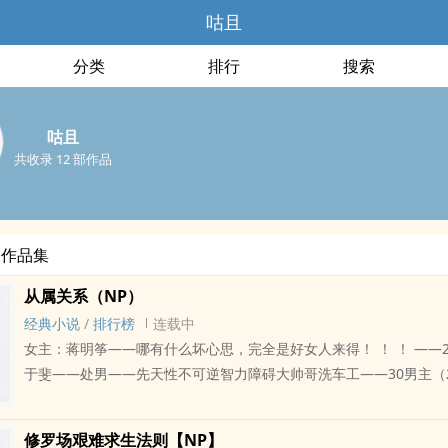
咕且
分类
排行
搜索
咕且
共收录 12 部作品
部作品集
从属关系（NP）
经典小说
/
排行榜
连载中
女主：蒋明筝——哪有什么坏心思，完全是好女人来得！ ！ ！ ——2
于斐——处男——先天性不可逆智力障碍大帅哥洗车工——30男主（
处男——有点心眼但不多反耳~被当成反差萌的大总裁——30男（3、
节开启解锁ing——处男3456——吵吵闹闹的3456房
修罗场艰难求生法则【NP】