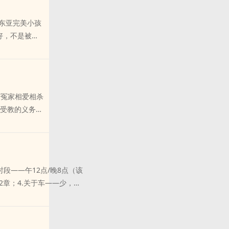
———————
了防盗；2.我
全东亚完美小孩
；所以提前说求
好，不是被骗
3.一直很想写
古板父母一手
、很多女虐男乃
谈过两个男
不了的也可以跑
贴不说、还给
爽之啊！）4.
学长摇身一变
。5.车技很
扯+冤家相爱相杀
二十六年的哥
剧情以外的任何
受教的义务4.
婚的场面堪称
很主观，我不可
朋友长达六个
锅粥的现状
很不爽，不爽我
有好闺蜜的哥
个媒上喷，别在
爱+骨科酸涩拉
欢迎教我写文，
———————
时段——午12点/晚8点（该
.复更全文免
件是她亲手撕碎
2章；4.关于车——少，不
，无更新就是在
星子给她定的罪
去的，所以有新
的人生教条里。
————————————
不要催更也不
间最荒芜的角落
羽的徵）（非常疯也非常会
就行，包括滕