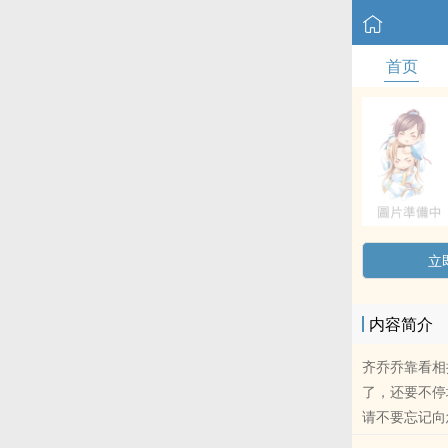
首页
立
内容简介
齐乔乔靠看相
了，还要不停地捉
请不要忘记向