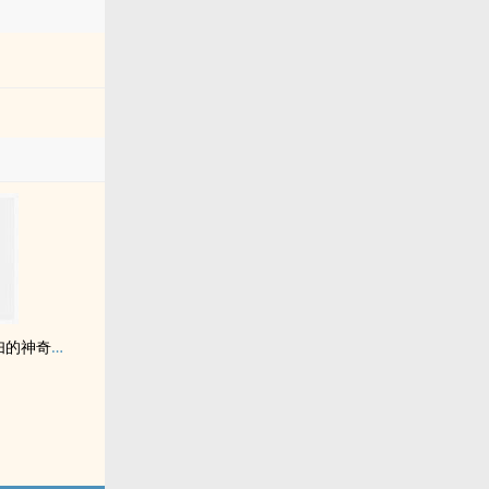
末世男在七零/李寡妇的神奇人生