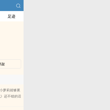
足迹
书架
小萝莉就够累
的养成》还不错的话