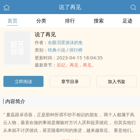
说了再见
首页
分类
排行
搜索
足迹
说了再见
作者：
在眼泪里游泳的鱼
类别：
经典小说
/
排行榜
2023-04-15 18:04:35
更新时间：
最新章节：
后记。再见，再见。
立即阅读
章节目录
加入书架
内容简介
" 夏磊跟卓语葵，正是那种所谓不吵不相识的朋友， 两个人都属于风
云人物，最喜欢做的事就是揶揄对方讨人厌和捉弄彼此， 但其实他们
从来就不讨厌彼此，甚至随着时间的推进，越来越靠近。 要是他们..