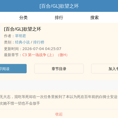
[百合/GL]欲望之环
分类
排行
搜索
[百合/GL]欲望之环
作者：
草明君
类别：
经典小说
/
排行榜
2026-07-04 04:25:07
更新时间：
最新章节：
C3 第一场战争 (上）（微H）
即阅读
章节目录
加入
无大志，混吃等死却在一次任务里捡到了本以为死在百年前的白骑士安这
次她不惜一切也不会放手
收起