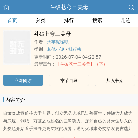
斗破苍穹三美母
首页
分类
排行
搜索
足迹
斗破苍穹三美母
作者：
大芋泥啵啵
类别：
其他小说
/
排行榜
2026-07-04 04:22:57
更新时间：
最新章节：
【斗破苍穹三美母】（下）
立即阅读
章节目录
加入书架
内容简介
自萧炎成帝前往大千世界，创立无尽火域已过熟百年，伴随势力成为
与武境、剑域、万墓之地起名的巨擘势力。深知自己的路未达尽头的
萧炎也开始着手探寻更高层次的境界，遂将火域事务交给发妻古薰儿
与彩鳞打理，独自前往大千世界探寻关于晋升的契机。