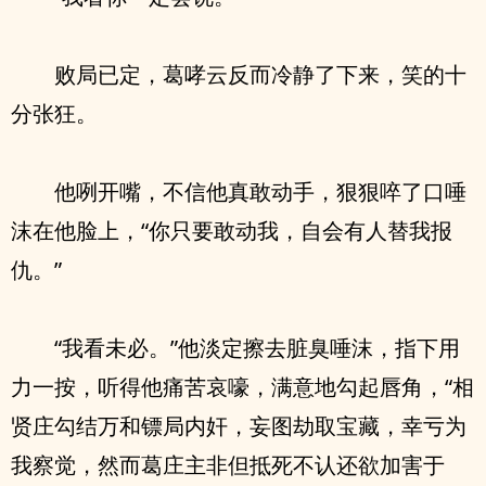
败局已定，葛哮云反而冷静了下来，笑的十
分张狂。
他咧开嘴，不信他真敢动手，狠狠啐了口唾
沫在他脸上，“你只要敢动我，自会有人替我报
仇。”
“我看未必。”他淡定擦去脏臭唾沫，指下用
力一按，听得他痛苦哀嚎，满意地勾起唇角，“相
贤庄勾结万和镖局内奸，妄图劫取宝藏，幸亏为
我察觉，然而葛庄主非但抵死不认还欲加害于