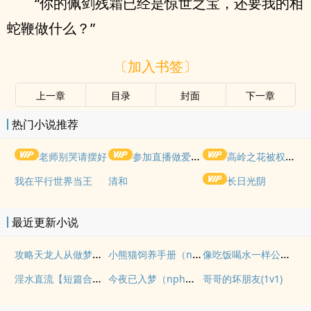
“你的佩剑残霜已经是惊世之宝，还要我的相
蛇鞭做什么？”
〔加入书签〕
上一章
目录
封面
下一章
热门小说推荐
老师别哭请摆好
参加直播做爱综艺后我火了(NPH)
高岭之花被权贵轮了后
我在平行世界当王
清和
长日光阴
最近更新小说
攻略天龙人从做梦开始（np）
小熊猫饲养手册（nph）
像吃饭喝水一样公开肏穴
淫水直流【短篇合集|重口|黄暴|高h|纯肉】
今夜已入梦（nph强制）
哥哥的坏朋友(1v1)