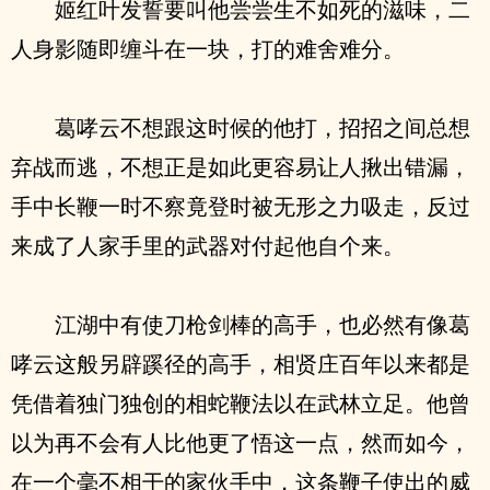
姬红叶发誓要叫他尝尝生不如死的滋味，二
人身影随即缠斗在一块，打的难舍难分。
葛哮云不想跟这时候的他打，招招之间总想
弃战而逃，不想正是如此更容易让人揪出错漏，
手中长鞭一时不察竟登时被无形之力吸走，反过
来成了人家手里的武器对付起他自个来。
江湖中有使刀枪剑棒的高手，也必然有像葛
哮云这般另辟蹊径的高手，相贤庄百年以来都是
凭借着独门独创的相蛇鞭法以在武林立足。他曾
以为再不会有人比他更了悟这一点，然而如今，
在一个毫不相干的家伙手中，这条鞭子使出的威