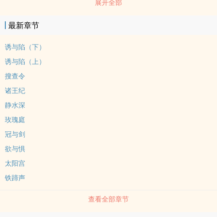
展开全部
会被谨慎地放弃。毕竟，当崔斯坦以负距离嵌在凯瑟琳体内时，那道
天谴恐怕很难精准地只劈中一个。所以，是的，祝愿政敌被雷劈死是
最新章节
个好主意。但前提是，请先从政敌的怀里离开。西欧中世纪/人前政
敌，人后猛do凯瑟琳x崔斯坦日更，百珠加更所有作品都是男
诱与陷（下）
洁！！！！
诱与陷（上）
搜查令
诸王纪
静水深
玫瑰庭
冠与剑
欲与惧
太阳宫
铁蹄声
查看全部章节