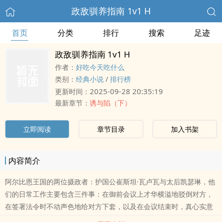
政敌驯养指南 1v1 H
首页
分类
排行
搜索
足迹
政敌驯养指南 1v1 H
作者：
好吃今天吃什么
类别：
经典小说
/
排行榜
2025-09-28 20:35:19
更新时间：
最新章节：
诱与陷（下）
立即阅读
章节目录
加入书架
内容简介
阿尔比恩王国的两位摄政者：护国公崔斯坦·瓦卢瓦与太后凯瑟琳，他
们的日常工作主要包含三件事：在御前会议上才华横溢地驳倒对方，
在签署法令时不动声色地给对方下套，以及在会议结束时，真心实意
地祝愿对方今晚就被一道闪电劈死。但这桩祝愿，通常在午夜之前就