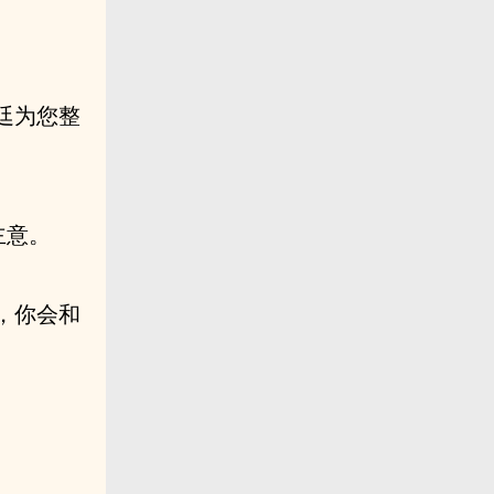
廷为您整
主意。
，你会和