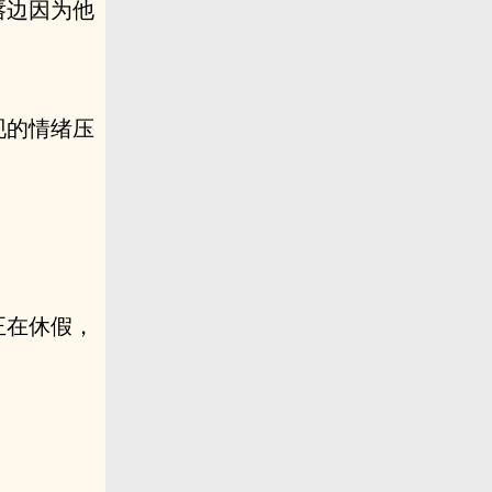
唇边因为他
现的情绪压
正在休假，