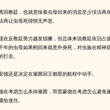
茜回教廷，也就意味着虫母回来的消息至少没法再
法再让虫母死得悄无声息。
现在反教廷势力越发猖獗，但总体来说教廷依旧占
千年的虫母如果刚回来就意外身死，对虫族在精神
的打击。
安德还是决定在黛茜回王都星的航程中动手。
德在考虑怎么杀掉黛茜，而雷蒙德在考虑怎么避免
蝶给迷住。