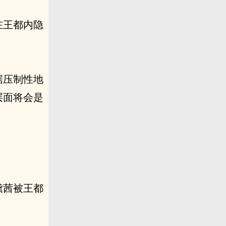
在王都内隐
据压制性地
层面将会是
黛茜被王都