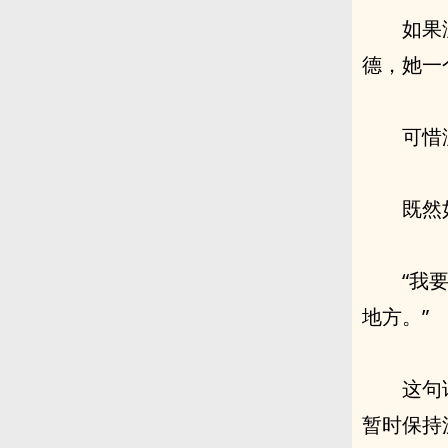
如果
德，她一
可惜
既然
“我
地方。”
这句
暂时保持