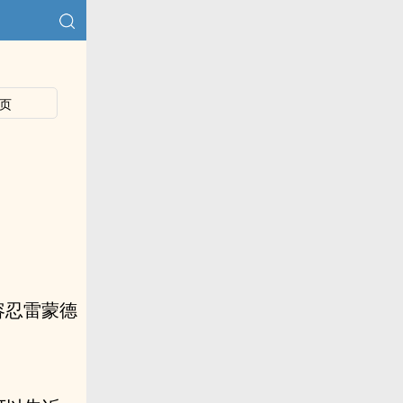
页
容忍雷蒙德