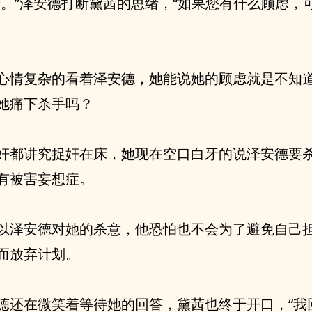
亲。”泽安德打断黛茜的思绪，“如果您有什么顾虑，
心情复杂的看着泽安德，她能说她的顾虑就是不知
她痛下杀手吗？
奸都讲究捉奸在床，她现在空口白牙的说泽安德要
有被害妄想症。
以泽安德对她的杀意，他恐怕也不会为了避免自己
而放弃计划。
德还在微笑着等待她的回答，黛茜也终于开口，“我