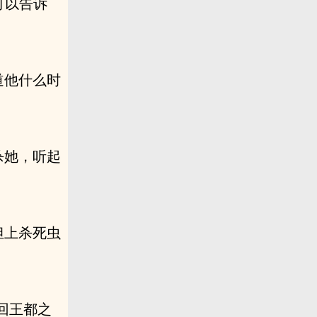
可以告诉
道他什么时
杀她，听起
担上杀死虫
回王都之