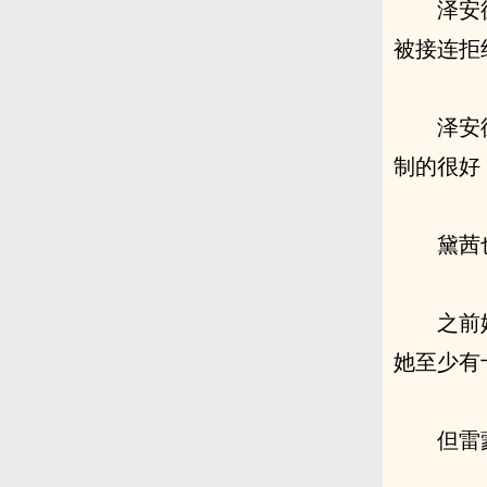
泽安
被接连拒
泽安
制的很好
黛茜
之前
她至少有
但雷