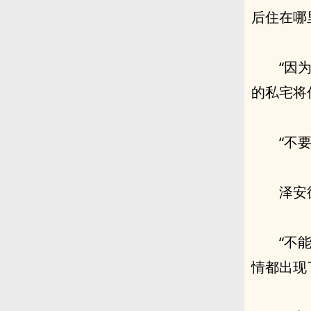
后住在哪
“因
的私宅将
“不
泽安
“不
情都出现