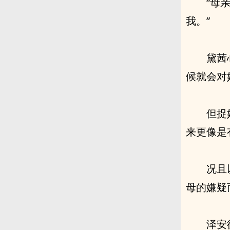
“母
我。”
黛茜
候就会对
但捉
来更像是
况且
母的嫌疑
泽安