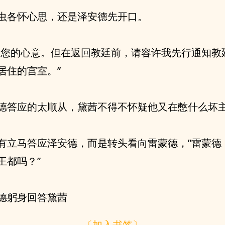
虫各怀心思，还是泽安德先开口。
遵您的心意。但在返回教廷前，请容许我先行通知教
居住的宫室。”
德答应的太顺从，黛茜不得不怀疑他又在憋什么坏
有立马答应泽安德，而是转头看向雷蒙德，”雷蒙德
王都吗？”
德躬身回答黛茜
〔加入书签〕