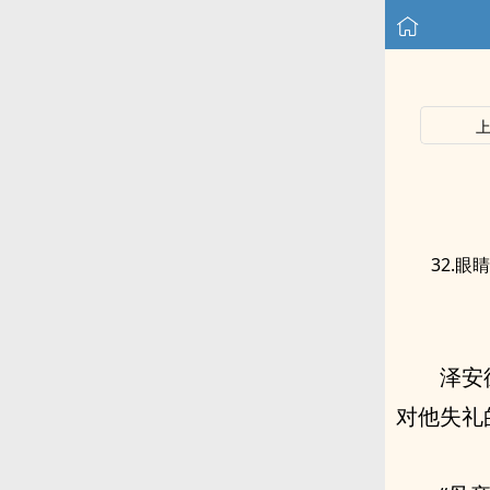
32.眼睛
泽安
对他失礼