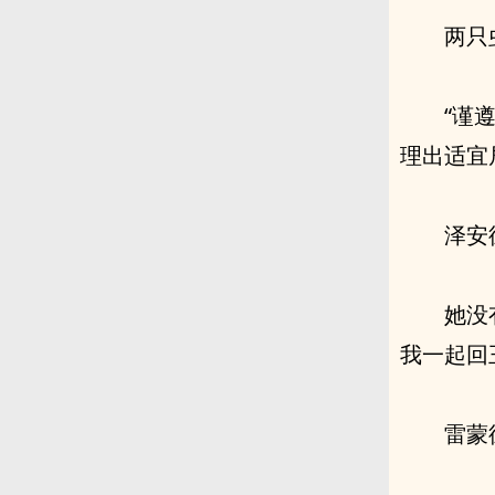
两只
“谨
理出适宜
泽安
她没
我一起回
雷蒙