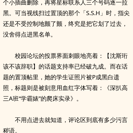
个小插曲删除，再将星标联系人三个号码逐一拉
黑。可当视线扫过置顶的那个「S.S.H」时，指尖
还是不受控制地颤了颤，终究是把它划了过去，
没舍得点进黑名单。
校园论坛的投票界面刺眼地亮着：【沈斯珩
该不该辞职】的话题支持率已经破九成。而在话
题的置顶帖里，她的学生证照片被P成黑白遗
照，标题则是被刻意用血红字体写着：《深扒高
三A班“学霸婊”的爬床实录》。
不用点进去就知道，评论区到底有多少污言
秽语。