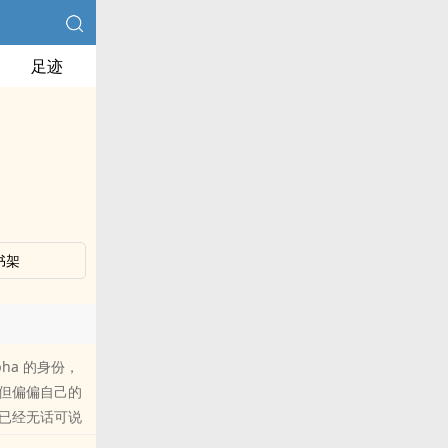
足迹
书架
ha 的身份，
但偏偏自己的
已经无话可说
pha（有生