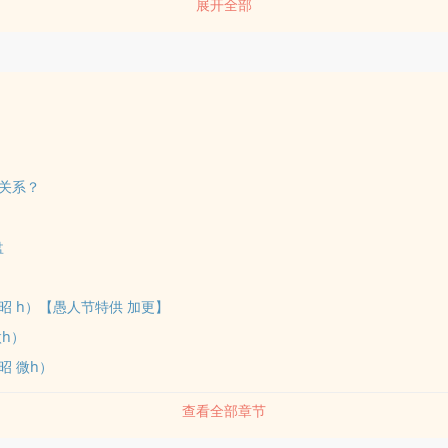
展开全部
雷者勿入），写到哪个算哪个，强制爱，剧情占比较大，放飞xp之作无
无怀孕加更：每300收或每100珠【加更暂缓，目前已欠500收、200珠
因为外界风声而停更，但会提前向读者说明情况，请谨慎入坑，感谢阅读
关系？
盘
昭 h）【愚人节特供 加更】
微h）
昭 微h）
查看全部章节