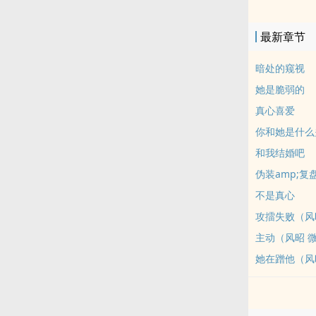
殖器）情节（
无暴力性爱，
最新章节
日更，随时会
暗处的窥视
她是脆弱的
真心喜爱
你和她是什么
和我结婚吧
伪装amp;复
不是真心
攻擂失败（风
主动（风昭 
她在蹭他（风