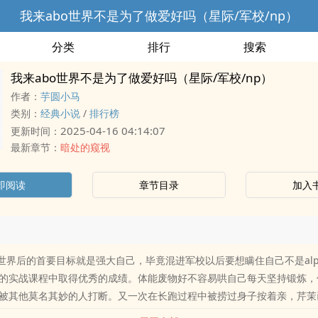
我来abo世界不是为了做爱好吗（星际/军校/np）
分类
排行
搜索
我来abo世界不是为了做爱好吗（星际/军校/np）
作者：
芋圆小马
类别：
经典小说
/
排行榜
2025-04-16 04:14:07
更新时间：
最新章节：
暗处的窥视
即阅读
章节目录
加入
o世界后的首要目标就是强大自己，毕竟混进军校以后要想瞒住自己不是alp
的实战课程中取得优秀的成绩。体能废物好不容易哄自己每天坚持锻炼，
被其他莫名其妙的人打断。又一次在长跑过程中被捞过身子按着亲，芹茉
o世界不是为了做爱好吗？女主无腺体无信息素，多男主，男全处，有女性al