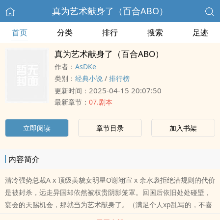
真为艺术献身了（百合ABO）
首页
分类
排行
搜索
足迹
真为艺术献身了（百合ABO）
作者：
AsDKe
类别：
经典小说
/
排行榜
2025-04-15 20:07:50
更新时间：
最新章节：
07.剧本
立即阅读
章节目录
加入书架
内容简介
清冷强势总裁A x 顶级美貌女明星O谢翊宣 x 余水袅拒绝潜规则的代价
是被封杀，远走异国却依然被权贵阴影笼罩。回国后依旧处处碰壁，
宴会的天赐机会，那就当为艺术献身了。（满足个人xp乱写的，不喜
欢别看就行了）