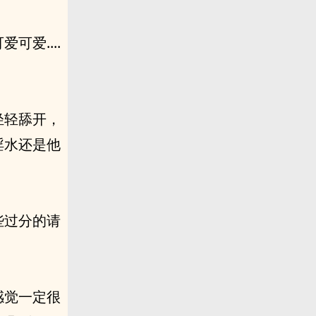
爱....
轻轻舔开，
淫水还是他
。
些过分的请
感觉一定很