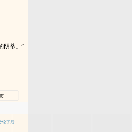
的阴蒂。”
页
贵轮了后