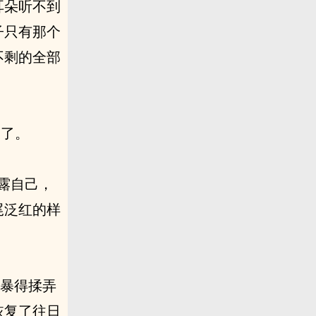
耳朵听不到
子只有那个
不剩的全部
及了。
展露自己，
尾泛红的样
粗暴得揉弄
恢复了往日