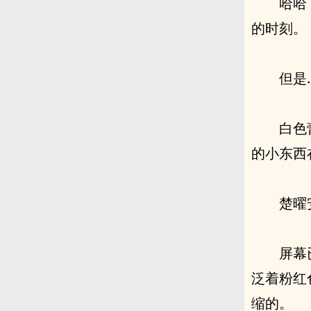
哈哈
的时刻。
但是..
白色
的小东西
楚曜
屏幕
泛着粉红
缩的。