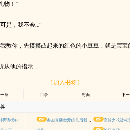
礼物！”
可是，我不会...”
会我教你，先摸摸凸起来的红色的小豆豆，就是宝宝
听从他的指示，
〔加入书签〕
上一章
目录
封面
下一
推荐
别哭请摆好
参加直播做爱综艺后我火了(NPH)
高岭之花被权