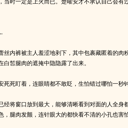
，当时一定是上火而已。楚曜安才不承认自己会有
.
蕾丝内裤被主人羞涩地剥下，其中包裹藏匿着的肉
在白皙腿肉的遮掩中隐隐露了出来。
安死死盯着，连眼睛都不敢眨，生怕错过哪怕一秒
已经将窗口放到最大，能够清晰看到对面的人全身
色，腿肉发颤，连针眼大的都快看不清的小孔也害