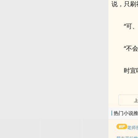
说，只刷
“可、
“不
时宜
热门小说
老师