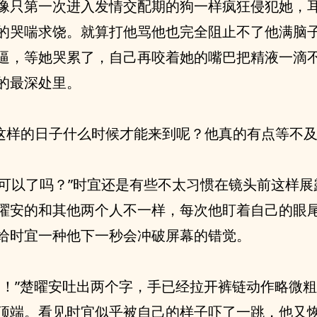
像只第一次进入发情交配期的狗一样疯狂侵犯她，
的哭喘求饶。就算打他骂他也完全阻止不了他满脑
逼，等她哭累了，自己再咬着她的嘴巴把精液一滴
的最深处里。
..这样的日子什么时候才能来到呢？他真的有点等不
...可以了吗？”时宜还是有些不太习惯在镜头前这样
曜安的和其他两个人不一样，每次他盯着自己的眼
给时宜一种他下一秒会冲破屏幕的错觉。
够！”楚曜安吐出两个字，手已经拉开裤链动作略微
顶端。看见时宜似乎被自己的样子吓了一跳，他又