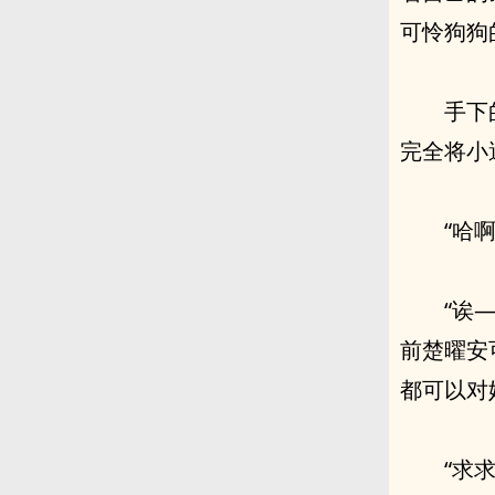
可怜狗狗
手下
完全将小
“哈
“诶
前楚曜安
都可以对
“求