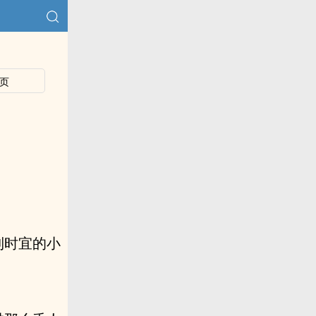
页
到时宜的小