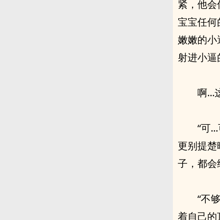
紧，他会
宝宝任何
嫩嫩的小
射进小逼
啊.
“可
更别提楚
子，都会
“不
着自己的