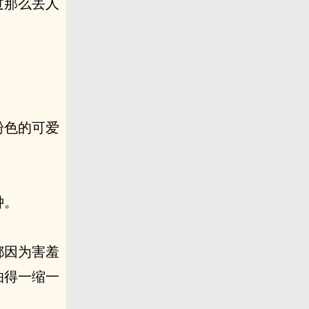
过那么丢人
粉色的可爱
钟。
都因为害羞
怕得一缩一