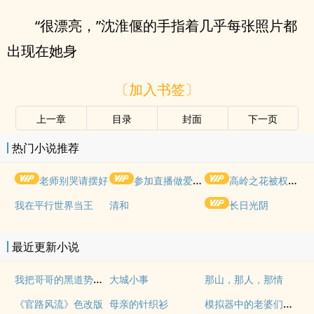
“很漂亮，”沈淮偃的手指着几乎每张照片都
出现在她身
〔加入书签〕
上一章
目录
封面
下一页
热门小说推荐
老师别哭请摆好
参加直播做爱综艺后我火了(NPH)
高岭之花被权贵轮了后
我在平行世界当王
清和
长日光阴
最近更新小说
我把哥哥的黑道势力睡了（np 含骨科 全免）
大城小事
那山，那人，那情
模拟器中的老婆们竟然成真
《官路风流》色改版
母亲的针织衫