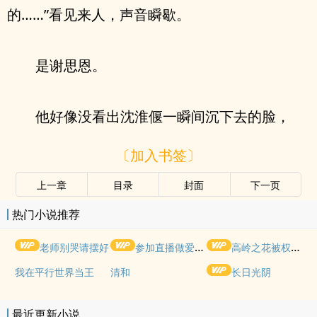
的……”看见来人，声音瞬歇。
是谢思恩。
他好像没看出沈淮偃一瞬间沉下去的脸，
〔加入书签〕
上一章
目录
封面
下一页
热门小说推荐
老师别哭请摆好
参加直播做爱综艺后我火了(NPH)
高岭之花被权贵轮了后
我在平行世界当王
清和
长日光阴
最近更新小说