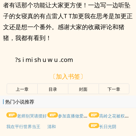
者有话那个功能让大家更方便！一边写一边听坠
子的女寝真的有点雷人T T加更我在思考是加更正
文还是想一个番外。感谢大家的收藏评论和猪
猪，我都有看到！
?s i mi sh u w u .com
〔加入书签〕
上一章
目录
封面
下一章
热门小说推荐
老师别哭请摆好
参加直播做爱综艺后我火了(NPH)
高岭之花被权贵轮了后
我在平行世界当王
清和
长日光阴