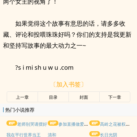
两个女主的视角了！
如果觉得这个故事有意思的话，请多多收
藏、评论和投喂珠珠好吗？你们的支持是我更新
和坚持写故事的最大动力之一~
?s i mi sh u w u .com
〔加入书签〕
上一章
目录
封面
下一章
热门小说推荐
老师别哭请摆好
参加直播做爱综艺后我火了(NPH)
高岭之花被权贵轮了后
我在平行世界当王
清和
长日光阴