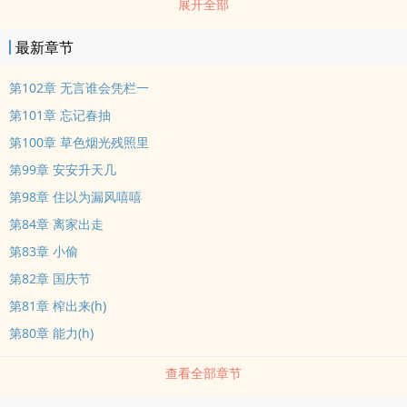
展开全部
屿晴和她老公离婚。 后来，江屿晴真的离婚了。 19 岁的程晏
抱着醉得一塌糊涂要脱他裤子看鸡儿的江屿晴，气得眼圈发红。
最新章节
这样的好日子，她前夫过了三年！！！ 性欲旺盛、随散懒蛋姐姐X
温柔贤惠、器大活好弟弟【厚脸皮求珠珠求评论！有人催更我是真的
第102章 无言谁会凭栏一
会更的！我就是一头抽一鞭子就会拉磨的驴！】
第101章 忘记春抽
第100章 草色烟光残照里
第99章 安安升天几
第98章 住以为漏风嘻嘻
第84章 离家出走
第83章 小偷
第82章 国庆节
第81章 榨出来(h)
第80章 能力(h)
查看全部章节