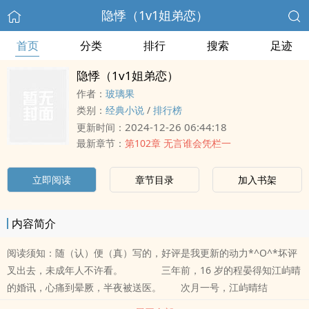
隐悸（1v1姐弟恋）
首页
分类
排行
搜索
足迹
隐悸（1v1姐弟恋）
作者：
玻璃果
类别：
经典小说
/
排行榜
2024-12-26 06:44:18
更新时间：
最新章节：
第102章 无言谁会凭栏一
立即阅读
章节目录
加入书架
内容简介
阅读须知：随（认）便（真）写的，好评是我更新的动力*^O^*坏评
叉出去，未成年人不许看。 三年前，16 岁的程晏得知江屿晴
的婚讯，心痛到晕厥，半夜被送医。 次月一号，江屿晴结
婚。 从那天起，程晏每天睁眼的第一件事就是求老天开眼，让江