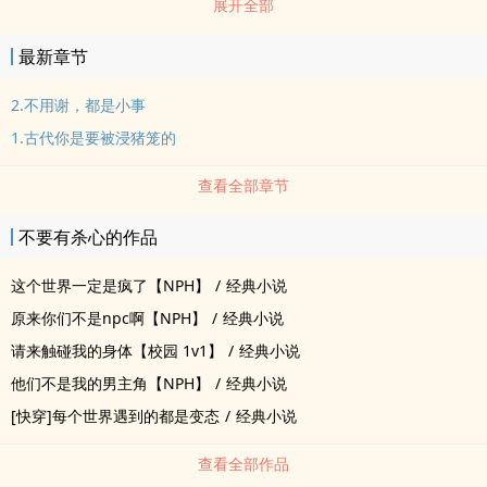
展开全部
缺陷。不喜勿喷，算我求你。灵感来源是看的一个段子：A每次抱怨
自己女朋友的时候，B都疯狂附和，结果A分手之后B把女生追到手
最新章节
了，原来是B早就喜欢女生了，使坏让他俩分手，自己上位，2.前男友
经典渣男，妹宝因为原生家庭创伤，前期被渣男pua。男主所有行为
2.不用谢，都是小事
都是为了挖墙脚，就算附和也不会说侮辱女主的话！3.应该不长，短
1.古代你是要被浸猪笼的
篇，放飞自我之作，和隔壁混着更新，哪个有灵感就写哪个。4.收藏
+珠珠+评论都会是我更新动力，谢谢支持！
查看全部章节
不要有杀心的作品
这个世界一定是疯了【NPH】
/
经典小说
原来你们不是npc啊【NPH】
/
经典小说
请来触碰我的身体【校园 1v1】
/
经典小说
他们不是我的男主角【NPH】
/
经典小说
[快穿]每个世界遇到的都是变态
/
经典小说
查看全部作品