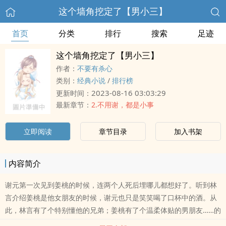
这个墙角挖定了【男小三】
首页
分类
排行
搜索
足迹
这个墙角挖定了【男小三】
作者：
不要有杀心
类别：
经典小说
/
排行榜
2023-08-16 03:03:29
更新时间：
最新章节：
2.不用谢，都是小事
立即阅读
章节目录
加入书架
内容简介
谢元第一次见到姜桃的时候，连两个人死后埋哪儿都想好了。听到林
言介绍姜桃是他女朋友的时候，谢元也只是笑笑喝了口杯中的酒。从
此，林言有了个特别懂他的兄弟；姜桃有了个温柔体贴的男朋友……的
兄弟。避雷须知：1.文笔差，玻璃心，玛丽苏无逻辑，主角性格都有